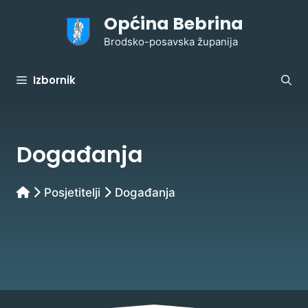
Preskoči
Općina Bebrina
na
sadržaj
Brodsko-posavska županija
Izbornik
Događanja
Posjetitelji
Događanja