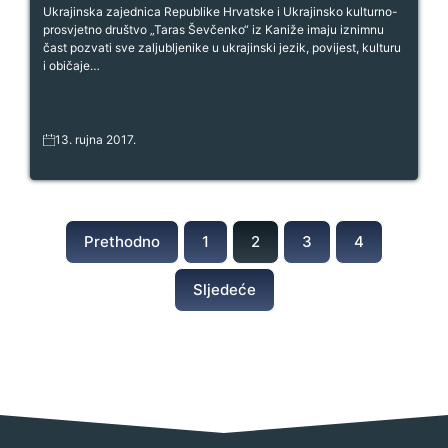
Hrvatskoj
Ukrajinska zajednica Republike Hrvatske i Ukrajinsko kulturno-
prosvjetno društvo „Taras Ševčenko“ iz Kaniže imaju iznimnu
čast pozvati sve zaljubljenike u ukrajinski jezik, povijest, kulturu
i običaje…
13. rujna 2017.
Prethodno
1
2
3
4
Sljedeće