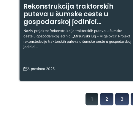
Rekonstrukcija traktorskih
puteva u šumske ceste u
gospodarskoj jedinici
„Mrsunjski lug – Migalovci“
Naziv projekta: Rekonstrukcija traktorskih puteva u šumske
ceste u gospodarskoj jedinici „Mrsunjski lug – Migalovci“ Projekt
rekonstrukcije traktorskih puteva u šumske ceste u gospodarskoj
jedinici…
2. prosinca 2025.
1
2
3