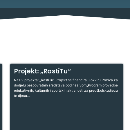
Savjetovanja s javnošću
Imovina
Procedure
Službeni glasnik
Sponzorstva i donacije
Projekt: „RastiTu“
Pravo na pristup informacija
Naziv projekta: „RastiTu“ Projekt se financira u okviru Poziva za
dodjelu bespovratnih sredstava pod nazivom„Program provedbe
Izjava o pristupačnosti
edukativnih, kulturnih i sportskih aktivnosti za predškolskudjecu
te djecu…
Pravila privatnosti