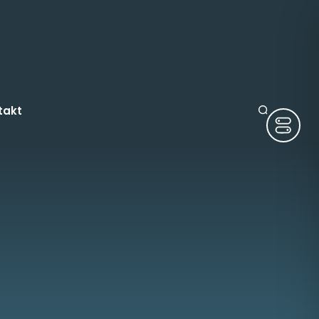
takt
ruge
tura