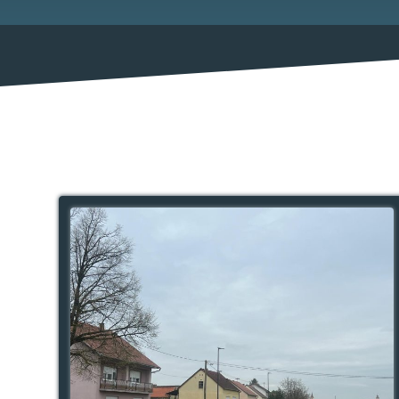
Mjesni odbor
Izbori
Savjet mladih Općine Bebrina
Načelnik
Službene obavijesti
Natječaji za udruge
Natječaji za zapošljavanje
Natječaji
Javni pozivi