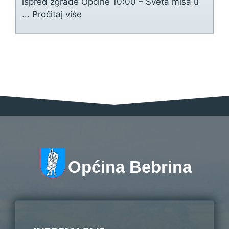
ispred zgrade Općine 10:00 – Sveta misa u
...
Pročitaj više
Općina Bebrina