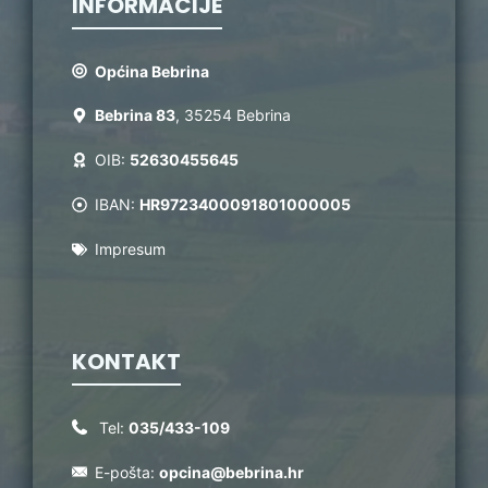
INFORMACIJE
Općina Bebrina
Bebrina 83
, 35254 Bebrina
OIB:
52630455645
IBAN:
HR9723400091801000005
Impresum
KONTAKT
Tel:
035/433-109
E-pošta:
opcina@bebrina.hr