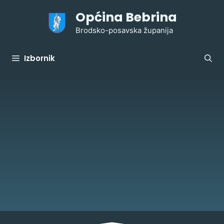
Preskoči
Općina Bebrina
na
sadržaj
Brodsko-posavska županija
Izbornik