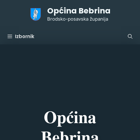
Preskoči
Općina Bebrina
na
sadržaj
Brodsko-posavska županija
Izbornik
Općina
Bebrina