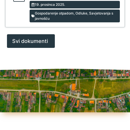
19. prosinca 2025.
Gospodarenje otpadom
,
Odluke
,
Savjetovanja s
javnošću
Svi dokumenti