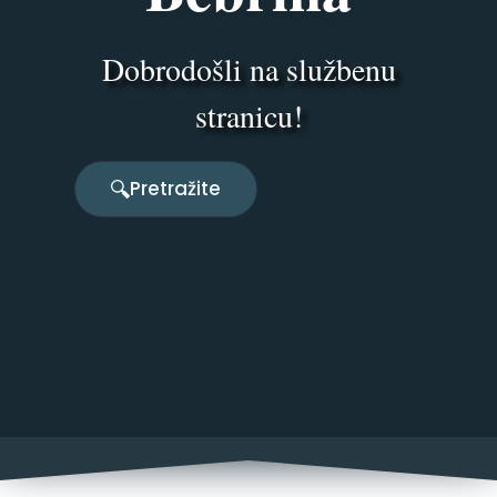
Dobrodošli na službenu
stranicu!
Pretražite
Pretražite
Pretražite
Pretražite
Slide 3 of 4