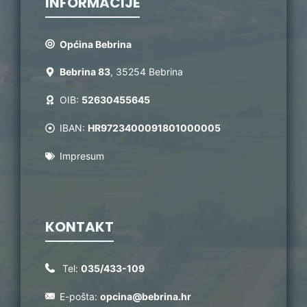
INFORMACIJE
Općina Bebrina
Bebrina 83
, 35254 Bebrina
OIB:
52630455645
IBAN:
HR9723400091801000005
Impresum
KONTAKT
Tel:
035/433-109
E-pošta:
opcina@bebrina.hr