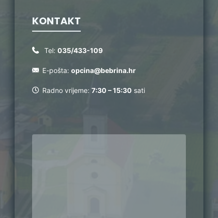
KONTAKT
Tel:
035/433-109
E-pošta:
opcina@bebrina.hr
Radno vrijeme:
7:30 – 15:30
sati