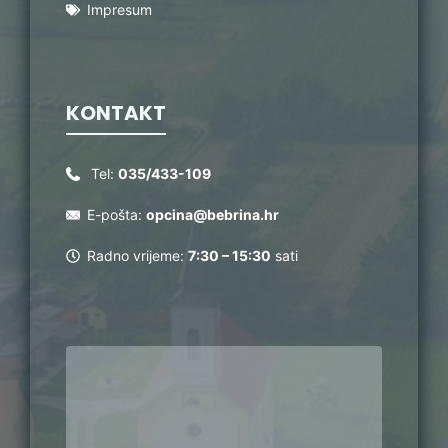
Impresum
KONTAKT
Tel:
035/433-109
E-pošta:
opcina@bebrina.hr
Radno vrijeme:
7:30 – 15:30
sati