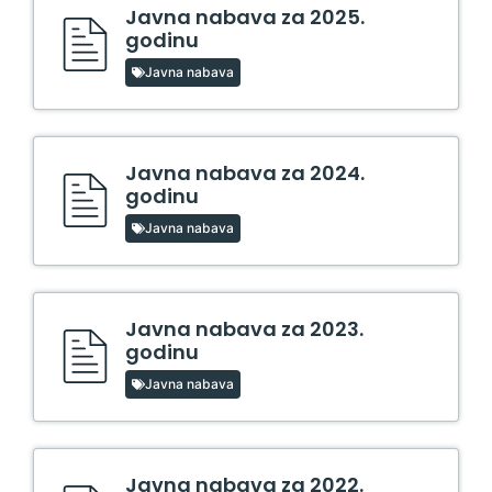
Javna nabava za 2025.
godinu
Javna nabava
Javna nabava za 2024.
godinu
Javna nabava
Javna nabava za 2023.
godinu
Javna nabava
Javna nabava za 2022.