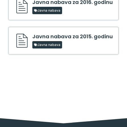
Javna nabava za 2016. godinu
Javna nabava
Javna nabava za 2015. godinu
Javna nabava