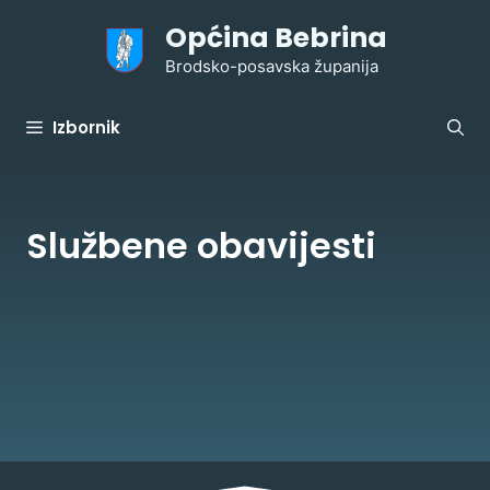
Preskoči
Općina Bebrina
na
sadržaj
Brodsko-posavska županija
Izbornik
Službene obavijesti