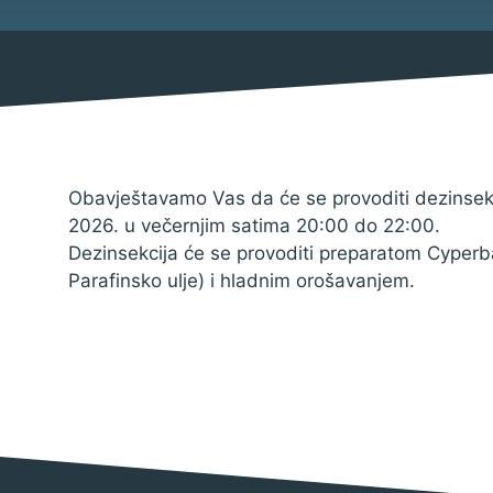
Mjesni odbor
Izbori
Savjet mladih Općine Bebrina
Načelnik
Obavještavamo Vas da će se provoditi dezinsek
2026. u večernjim satima 20:00 do 22:00.
Dezinsekcija će se provoditi preparatom Cyperb
Parafinsko ulje) i hladnim orošavanjem.
Službene obavijesti
Natječaji za udruge
Natječaji za zapošljavanje
Natječaji
Javni pozivi