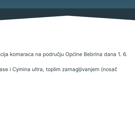
Savjetovanja s javnošću
Imovina
Procedure
Službeni glasnik
Sponzorstva i donacije
cija komaraca na području Općine Bebrina dana 1. 6.
ase i Cymina ultra, toplim zamagljivanjem (nosač
Pravo na pristup informacija
Izjava o pristupačnosti
Pravila privatnosti