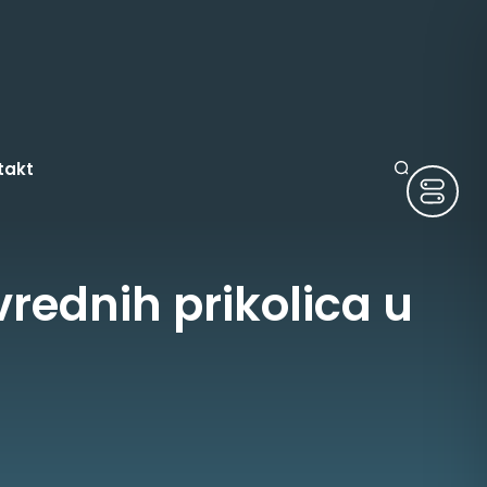
takt
ivrednih prikolica u
ruge
tura