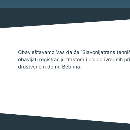
Mjesni odbor
Izbori
Savjet mladih Općine Bebrina
Načelnik
Obavještavamo Vas da će “Slavonijatrans tehnički 
obavljati registraciju traktora i poljoprivrednih 
društvenom domu Bebrina.
Službene obavijesti
Natječaji za udruge
Natječaji za zapošljavanje
Natječaji
Javni pozivi