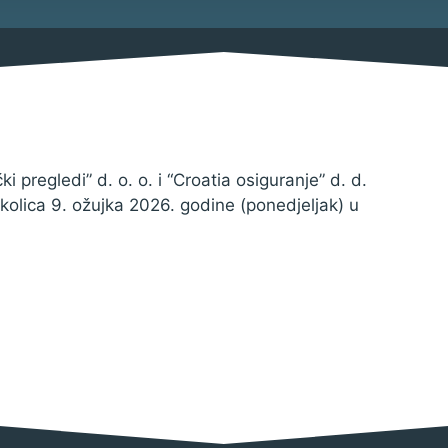
Savjetovanja s javnošću
Imovina
Procedure
Službeni glasnik
Sponzorstva i donacije
pregledi” d. o. o. i “Croatia osiguranje” d. d.
prikolica 9. ožujka 2026. godine (ponedjeljak) u
Pravo na pristup informacija
Izjava o pristupačnosti
Pravila privatnosti