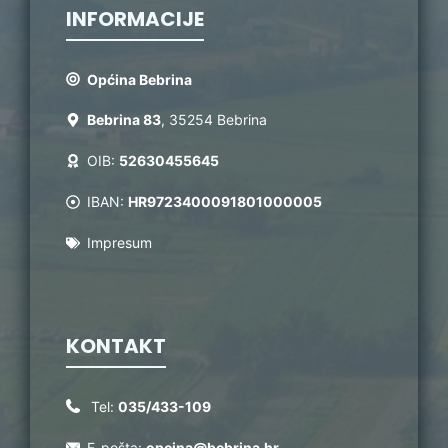
INFORMACIJE
Općina Bebrina
Bebrina 83
, 35254 Bebrina
OIB:
52630455645
IBAN:
HR9723400091801000005
Impresum
KONTAKT
Tel:
035/433-109
E-pošta:
opcina@bebrina.hr