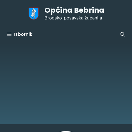
Preskoči
Općina Bebrina
na
sadržaj
Brodsko-posavska županija
Izbornik