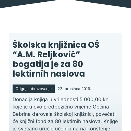
Školska knjižnica OŠ
“A.M. Reljković”
bogatija je za 80
lektirnih naslova
Odgoj i obrazovanje
22. prosinca 2016.
Donacija knjiga u vrijednosti 5.000,00 kn
koje je u ovo predbožićno vrijeme Općina
Bebrina darovala školskoj knjižnici, povećati
će knjižni fond za 80 lektirnih naslova. Knjige
je svečano uručio učenicima na korištenje