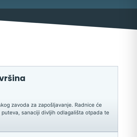
ovršina
ma
atskog zavoda za zapošljavanje. Radnice će
puteva, sanaciji divljih odlagališta otpada te