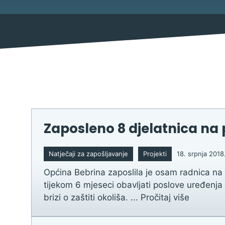
Mjesni odbor
Izbori
Savjet mladih Općine Bebrina
Načelnik
Zaposleno 8 djelatnica na 
Službene obavijesti
Natječaji za zapošljavanje
Projekti
18. srpnja 2018
Natječaji za udruge
Općina Bebrina zaposlila je osam radnica na 
Natječaji za zapošljavanje
tijekom 6 mjeseci obavljati poslove uređenja 
Natječaji
brizi o zaštiti okoliša. ...
Pročitaj više
Javni pozivi