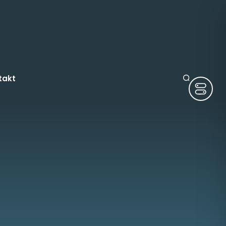
takt
ruge
tura