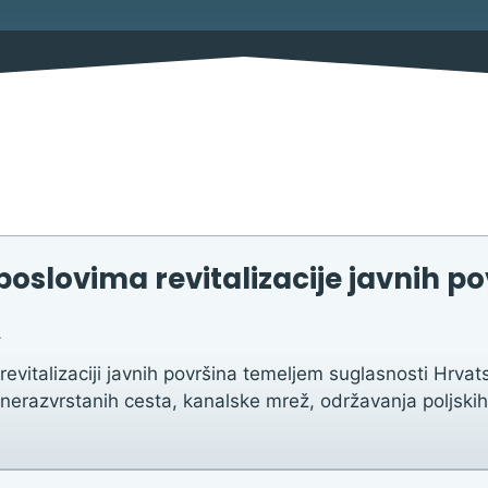
Savjetovanja s javnošću
Imovina
Procedure
Službeni glasnik
Sponzorstva i donacije
poslovima revitalizacije javnih p
Pravo na pristup informacija
.
Izjava o pristupačnosti
revitalizaciji javnih površina temeljem suglasnosti Hrv
Pravila privatnosti
nerazvrstanih cesta, kanalske mrež, održavanja poljskih 