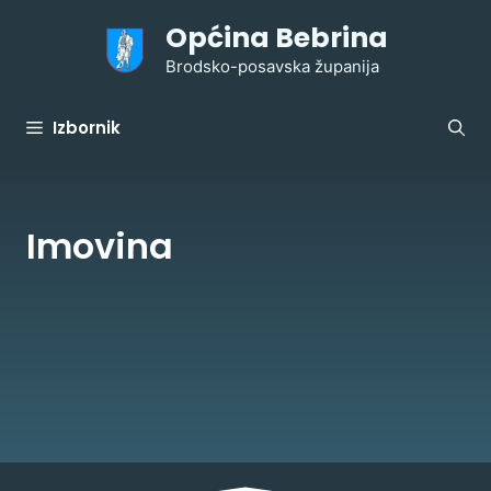
Preskoči
Općina Bebrina
na
sadržaj
Brodsko-posavska županija
Izbornik
Imovina