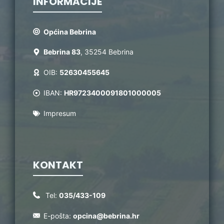
INFORMACIJE
Općina Bebrina
Bebrina 83
, 35254 Bebrina
OIB:
52630455645
IBAN:
HR9723400091801000005
Impresum
KONTAKT
Tel:
035/433-109
E-pošta:
opcina@bebrina.hr