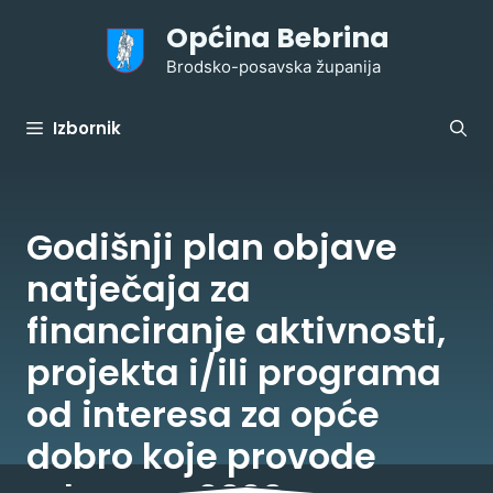
Preskoči
Općina Bebrina
na
sadržaj
Brodsko-posavska županija
Izbornik
Godišnji plan objave
natječaja za
financiranje aktivnosti,
projekta i/ili programa
od interesa za opće
dobro koje provode