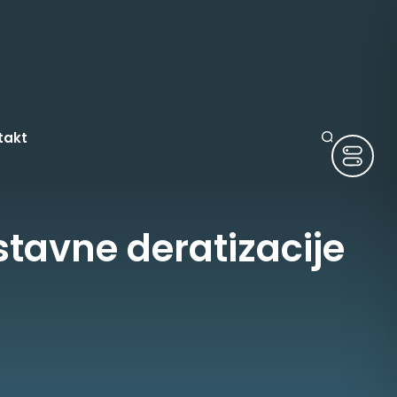
takt
stavne deratizacije
ruge
tura