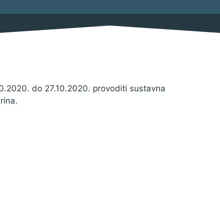
Savjetovanja s javnošću
Imovina
Procedure
Službeni glasnik
Sponzorstva i donacije
0.2020. do 27.10.2020. provoditi sustavna
rina.
Pravo na pristup informacija
Izjava o pristupačnosti
Pravila privatnosti