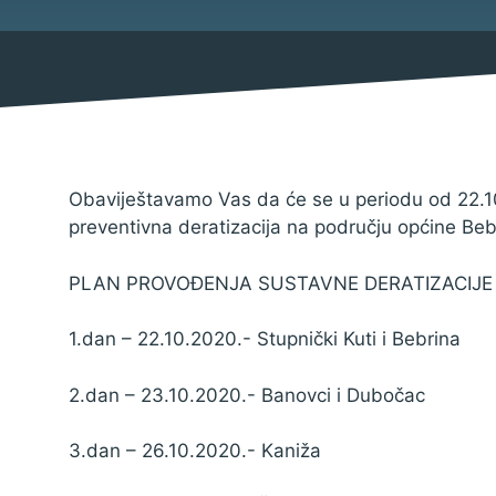
Mjesni odbor
Izbori
Savjet mladih Općine Bebrina
Načelnik
Obaviještavamo Vas da će se u periodu od 22.1
preventivna deratizacija na području općine Beb
PLAN PROVOĐENJA SUSTAVNE DERATIZACIJE
Službene obavijesti
1.dan – 22.10.2020.- Stupnički Kuti i Bebrina
Natječaji za udruge
Natječaji za zapošljavanje
2.dan – 23.10.2020.- Banovci i Dubočac
Natječaji
3.dan – 26.10.2020.- Kaniža
Javni pozivi