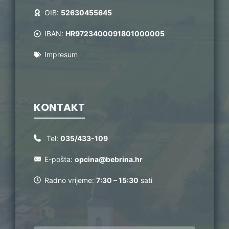
OIB:
52630455645
IBAN:
HR9723400091801000005
Impresum
KONTAKT
Tel:
035/433-109
E-pošta:
opcina@bebrina.hr
Radno vrijeme:
7:30 – 15:30
sati