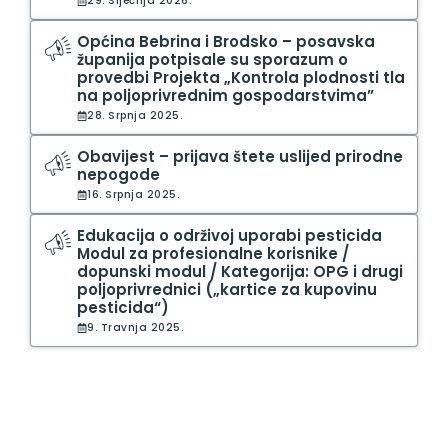
29. Siječnja 2026.
Općina Bebrina i Brodsko – posavska
županija potpisale su sporazum o
provedbi Projekta „Kontrola plodnosti tla
na poljoprivrednim gospodarstvima”
28. Srpnja 2025.
Obavijest – prijava štete uslijed prirodne
nepogode
16. Srpnja 2025.
Edukacija o održivoj uporabi pesticida
Modul za profesionalne korisnike /
dopunski modul / Kategorija: OPG i drugi
poljoprivrednici („kartice za kupovinu
pesticida“)
9. Travnja 2025.