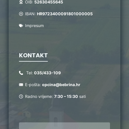
OIB:
52630455645
IBAN:
HR9723400091801000005
Impresum
KONTAKT
Tel:
035/433-109
E-pošta:
opcina@bebrina.hr
Radno vrijeme:
7:30 – 15:30
sati