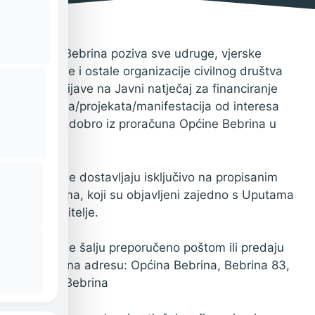
GODINI
18. siječnja 2024.
Općina Bebrina poziva sve udruge, vjerske
zajednice i ostale organizacije civilnog društva
da se prijave na Javni natječaj za financiranje
programa/projekata/
manifestacija od interesa
za opće dobro iz proračuna Općine Bebrina u
2024.g.
Prijave se dostavljaju isključivo na propisanim
obrascima, koji su objavljeni zajedno s Uputama
za prijavitelje.
Prijave se šalju preporučeno poštom ili predaju
osobno na adresu: Općina Bebrina, Bebrina 83,
35 254 Bebrina