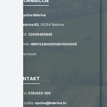
INFORMACIJE
Općina Bebrina
Bebrina 83
, 35254 Bebrina
OIB:
52630455645
IBAN:
HR9723400091801000005
Impresum
KONTAKT
Tel:
035/433-109
E-pošta:
opcina@bebrina.hr