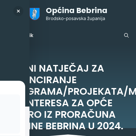
Preskoči
Općina Bebrina
na
sadržaj
Brodsko-posavska županija
Izbornik
JAVNI NATJEČAJ ZA
FINANCIRANJE
PROGRAMA/PROJEKATA/M
OD INTERESA ZA OPĆE
DOBRO IZ PRORAČUNA
OPĆINE BEBRINA U 2024.