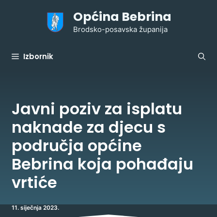
Preskoči
Općina Bebrina
na
sadržaj
Brodsko-posavska županija
Izbornik
Javni poziv za isplatu
naknade za djecu s
područja općine
Bebrina koja pohađaju
vrtiće
11. siječnja 2023.