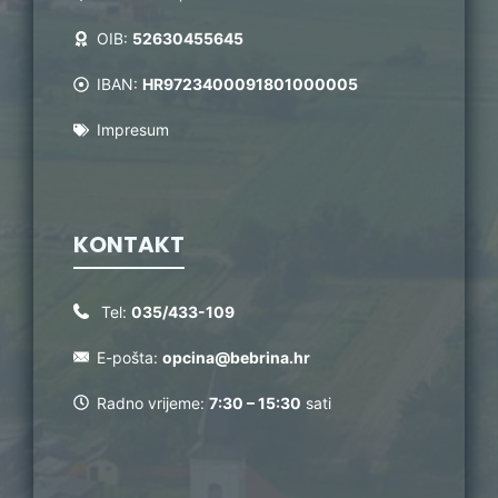
OIB:
52630455645
IBAN:
HR9723400091801000005
Impresum
KONTAKT
Tel:
035/433-109
E-pošta:
opcina@bebrina.hr
Radno vrijeme:
7:30 – 15:30
sati