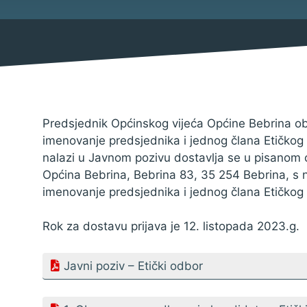
Mjesni odbor
Izbori
Savjet mladih Općine Bebrina
Načelnik
Predsjednik Općinskog vijeća Općine Bebrina obj
imenovanje predsjednika i jednog člana Etičkog
nalazi u Javnom pozivu dostavlja se u pisanom 
Općina Bebrina, Bebrina 83, 35 254 Bebrina, s 
Službene obavijesti
imenovanje predsjednika i jednog člana Etičko
Natječaji za udruge
Rok za dostavu prijava je 12. listopada 2023.g.
Natječaji za zapošljavanje
Javni poziv – Etički odbor
Natječaji
Javni pozivi