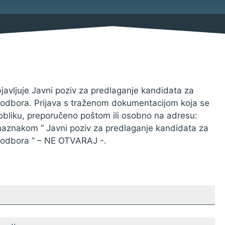
Savjetovanja s javnošću
Imovina
Procedure
Službeni glasnik
Sponzorstva i donacije
avljuje Javni poziv za predlaganje kandidata za
 odbora. Prijava s traženom dokumentacijom koja se
obliku, preporučeno poštom ili osobno na adresu:
naznakom ” Javni poziv za predlaganje kandidata za
Pravo na pristup informacija
g odbora ” – NE OTVARAJ -.
Izjava o pristupačnosti
Pravila privatnosti