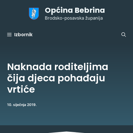
Preskoči
Općina Bebrina
na
sadržaj
Brodsko-posavska županija
Izbornik
Naknada roditeljima
čija djeca pohađaju
vrtiće
10. siječnja 2019.