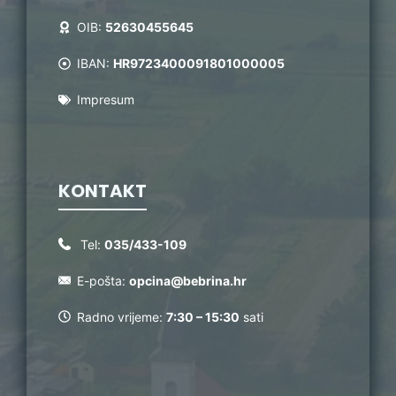
OIB:
52630455645
IBAN:
HR9723400091801000005
Impresum
KONTAKT
Tel:
035/433-109
E-pošta:
opcina@bebrina.hr
Radno vrijeme:
7:30 – 15:30
sati