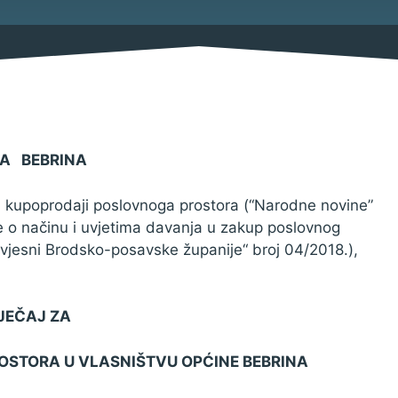
Savjetovanja s javnošću
Imovina
Procedure
Službeni glasnik
Sponzorstva i donacije
A BEBRINA
i kupoprodaji poslovnoga prostora (“Narodne novine”
uke o načinu i uvjetima davanja u zakup poslovnog
Pravo na pristup informacija
 vjesni Brodsko-posavske županije“ broj 04/2018.),
Izjava o pristupačnosti
Pravila privatnosti
JEČAJ ZA
STORA U VLASNIŠTVU OPĆINE BEBRINA