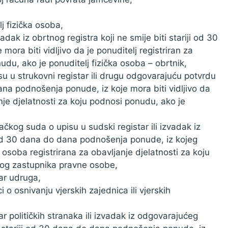
j fizička osoba,
zvadak iz obrtnog registra koji ne smije biti stariji od 30
ra biti vidljivo da je ponuditelj registriran za
udu, ako je ponuditelj fizička osoba – obrtnik,
pisu u strukovni registar ili drugu odgovarajuću potvrdu
ana podnošenja ponude, iz koje mora biti vidljivo da
nje djelatnosti za koju podnosi ponudu, ako je
vačkog suda o upisu u sudski registar ili izvadak iz
ji od 30 dana do dana podnošenja ponude, iz kojeg
a osoba registrirana za obavljanje djelatnosti za koju
og zastupnika pravne osobe,
tar udruga,
o osnivanju vjerskih zajednica ili vjerskih
ar političkih stranaka ili izvadak iz odgovarajućeg