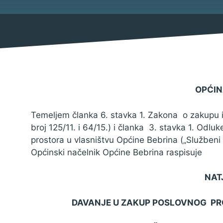
Mjesni odbor
Izbori
Savjet mladih Općine Bebrina
Načelnik
OPĆIN
Temeljem članka 6. stavka 1. Zakona o zakupu 
broj 125/11. i 64/15.) i članka 3. stavka 1. Odl
Službene obavijesti
prostora u vlasništvu Općine Bebrina („Službeni
Općinski načelnik Općine Bebrina raspisuje
Natječaji za udruge
Natječaji za zapošljavanje
NAT
Natječaji
DAVANJE U ZAKUP POSLOVNOG PRO
Javni pozivi