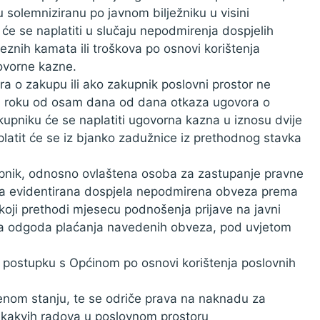
 solemniziranu po javnom bilježniku u visini
e se naplatiti u slučaju nepodmirenja dospjelih
znih kamata ili troškova po osnovi korištenja
govorne kazne.
a o zakupu ili ako zakupnik poslovni prostor ne
 u roku od osam dana od dana otkaza ugovora o
kupniku će se naplatiti ugovorna kazna u iznosu dvije
atit će se iz bjanko zadužnice iz prethodnog stavka
tupnik, odnosno ovlaštena osoba za zastupanje pravne
da evidentirana dospjela nepodmirena obveza prema
oji prethodi mjesecu podnošenja prijave na javni
ena odgoda plaćanja navedenih obveza, pod uvjetom
m postupku s Općinom po osnovi korištenja poslovnih
enom stanju, te se odriče prava na naknadu za
 kakvih radova u poslovnom prostoru