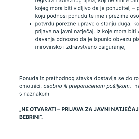
registra nadležnog tijela, koji ne smije b
kojeg mora biti vidljivo da je ponuditelj –
koju podnosi ponudu te ime i prezime os
potvrdu porezne uprave o stanju duga, koj
prijave na javni natječaj, iz koje mora biti
davanja odnosno da je ispunio obvezu pla
mirovinsko i zdravstveno osiguranje,
Ponuda iz prethodnog stavka dostavlja se do ro
omotnici,
osobno ili preporučenom pošiljkom,
na
s naznakom
„NE OTVARATI – PRIJAVA ZA JAVNI NATJEČ
BEBRINI“.