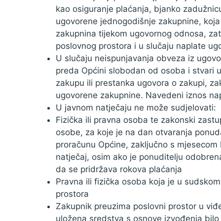
kao osiguranje plaćanja, bjanko zadužnicu
ugovorene jednogodišnje zakupnine, koja ć
zakupnina tijekom ugovornog odnosa, zate
poslovnog prostora i u slučaju naplate u
U slučaju neispunjavanja obveza iz ugovor
preda Općini slobodan od osoba i stvari
zakupu ili prestanka ugovora o zakupi, za
ugovorene zakupnine. Navedeni iznos napl
U javnom natječaju ne može sudjelovati:
Fizička ili pravna osoba te zakonski zas
osobe, za koje je na dan otvaranja ponu
proračunu Općine, zaključno s mjesecom k
natječaj, osim ako je ponuditelju odobr
da se pridržava rokova plaćanja
Pravna ili fizička osoba koja je u sudsko
prostora
Zakupnik preuzima poslovni prostor u viđ
uložena sredstva s osnove izvođenja bilo