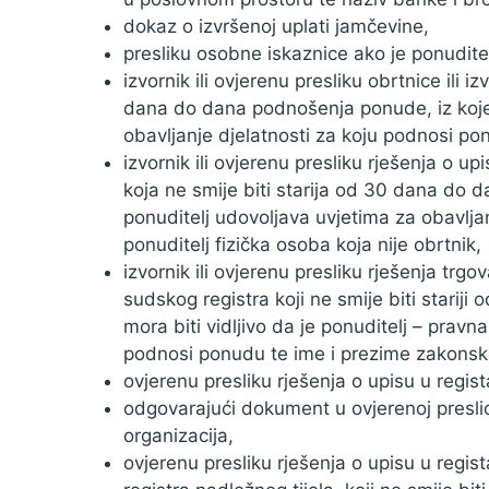
dokaz o izvršenoj uplati jamčevine,
presliku osobne iskaznice ako je ponuditel
izvornik ili ovjerenu presliku obrtnice ili i
dana do dana podnošenja ponude, iz koje mo
obavljanje djelatnosti za koju podnosi pon
izvornik ili ovjerenu presliku rješenja o u
koja ne smije biti starija od 30 dana do d
ponuditelj udovoljava uvjetima za obavlja
ponuditelj fizička osoba koja nije obrtnik,
izvornik ili ovjerenu presliku rješenja trgo
sudskog registra koji ne smije biti stari
mora biti vidljivo da je ponuditelj – pravn
podnosi ponudu te ime i prezime zakonsk
ovjerenu presliku rješenja o upisu u regis
odgovarajući dokument u ovjerenoj preslici 
organizacija,
ovjerenu presliku rješenja o upisu u regist