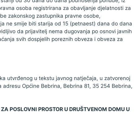
iti stariji od 30 dana do dana podnošenja ponude, iz
 pravna osoba registrirana za obavljanje djelatnosti za
obe zakonskog zastupnika pravne osobe,
a ne smije biti starija od 15 (petnaest) dana do dana
 vidljivo da prijavitelj nema dugovanja po osnovi javnih
ćanja svih dospjelih poreznih obveza i obveza za
ka utvrđenog u tekstu javnog natječaja, u zatvorenoj
 adresu Općine Bebrina, Bebrina 81, 35 254 Bebrina,
AJ ZA POSLOVNI PROSTOR U DRUŠTVENOM DOMU U