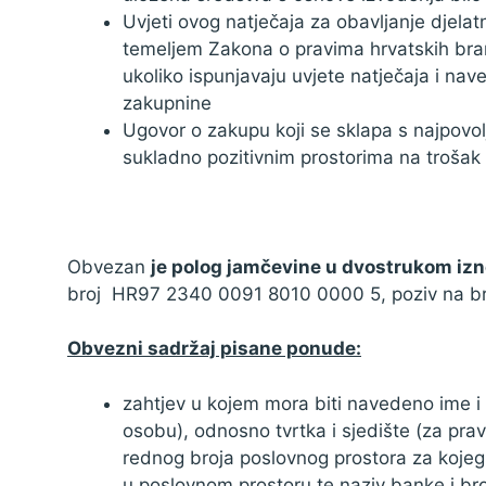
Uvjeti ovog natječaja za obavljanje djela
temeljem Zakona o pravima hrvatskih branit
ukoliko ispunjavaju uvjete natječaja i na
zakupnine
Ugovor o zakupu koji se sklapa s najpovol
sukladno pozitivnim prostorima na trošak
Obvezan
je polog jamčevine u dvostrukom iz
broj HR97 2340 0091 8010 0000 5, poziv na b
Obvezni sadržaj pisane ponude:
zahtjev u kojem mora biti navedeno ime i p
osobu), odnosno tvrtka i sjedište (za prav
rednog broja poslovnog prostora za kojeg 
u poslovnom prostoru te naziv banke i bro