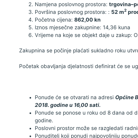
Namjena poslovnog prostora:
trgovina
–
p
2
Površina poslovnog prostora: :
52 m
prod
Početna cijena:
862,00 kn
Iznos mjesečne zakupnine: 14,36 kuna
Vrijeme na koje se objekt daje u zakup: O
Zakupnina se počinje plaćati sukladno roku ut
Početak obavljanja djelatnosti definirat će se 
Ponude će se otvarati na adresi
Općine B
2018. godine u 16,00 sati.
Ponude se ponose u roku od 8 dana od dan
godine.
Poslovni prostor može se razgledati ra
Ponuditelj koji ponudi najpovoljniju ponu