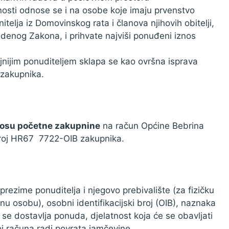
tnosti odnose se i na osobe koje imaju prvenstvo
elja iz Domovinskog rata i članova njihovih obitelji,
vedenog Zakona, i prihvate najviši ponuđeni iznos
jnijim ponuditeljem sklapa se kao ovršna isprava
 zakupnika.
nosu početne zakupnine
na račun Općine Bebrina
roj HR67 7722-OIB zakupnika.
rezime ponuditelja i njegovo prebivalište (za fizičku
nu osobu), osobni identifikacijski broj (OIB), naznaka
se dostavlja ponuda, djelatnost koja će se obavljati
j računa radi povrata jamčevine,