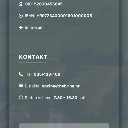
OIB:
52630455645
IBAN:
HR9723400091801000005
Impresum
KONTAKT
Tel:
035/433-109
E-pošta:
opcina@bebrina.hr
Radno vrijeme:
7:30 – 15:30
sati