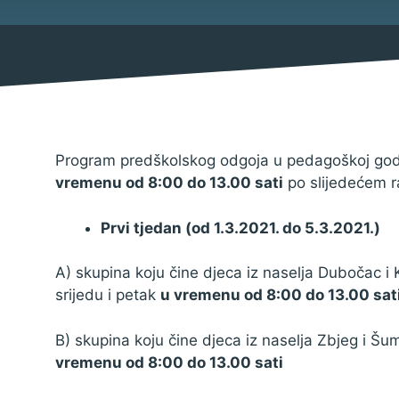
Mjesni odbor
Izbori
Savjet mladih Općine Bebrina
Načelnik
Program predškolskog odgoja u pedagoškoj godini
vremenu od 8:00 do 13.00 sati
po slijedećem r
Prvi tjedan (od 1.3.2021. do 5.3.2021.)
Službene obavijesti
A) skupina koju čine djeca iz naselja Dubočac i
Natječaji za udruge
srijedu i petak
u vremenu od 8:00 do 13.00 sat
Natječaji za zapošljavanje
B) skupina koju čine djeca iz naselja Zbjeg i Š
Natječaji
vremenu od 8:00 do 13.00 sati
Javni pozivi