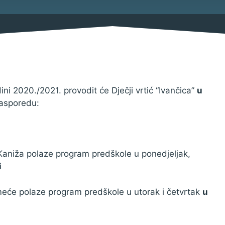
Savjetovanja s javnošću
Imovina
Procedure
Službeni glasnik
Sponzorstva i donacije
 2020./2021. provodit će Dječji vrtić “Ivančica”
u
asporedu:
Pravo na pristup informacija
 Kaniža polaze program predškole u ponedjeljak,
Izjava o pristupačnosti
i
Pravila privatnosti
umeće polaze program predškole u utorak i četvrtak
u