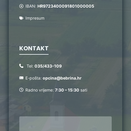
IBAN:
HR9723400091801000005
Impresum
KONTAKT
Tel:
035/433-109
E-pošta:
opcina@bebrina.hr
Radno vrijeme:
7:30 – 15:30
sati