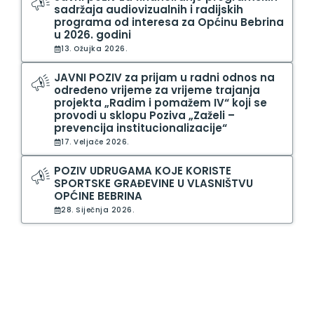
sadržaja audiovizualnih i radijskih
programa od interesa za Općinu Bebrina
u 2026. godini
13. Ožujka 2026.
JAVNI POZIV za prijam u radni odnos na
određeno vrijeme za vrijeme trajanja
projekta „Radim i pomažem IV“ koji se
provodi u sklopu Poziva „Zaželi –
prevencija institucionalizacije“
17. Veljače 2026.
POZIV UDRUGAMA KOJE KORISTE
SPORTSKE GRAĐEVINE U VLASNIŠTVU
OPĆINE BEBRINA
28. Siječnja 2026.