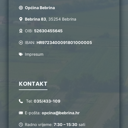
Općina Bebrina
Bebrina 83
, 35254 Bebrina
OIB:
52630455645
IBAN:
HR9723400091801000005
Impresum
KONTAKT
Tel:
035/433-109
E-pošta:
opcina@bebrina.hr
Radno vrijeme:
7:30 – 15:30
sati