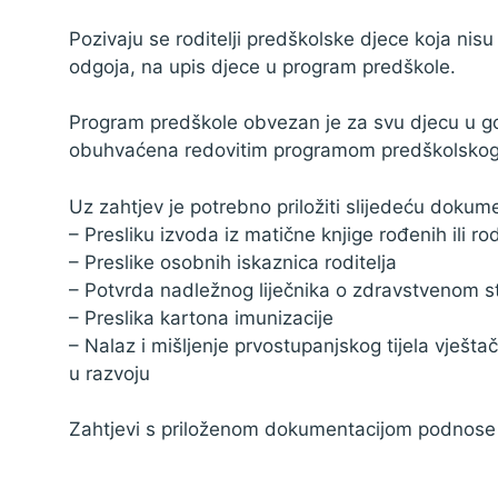
Pozivaju se roditelji predškolske djece koja n
odgoja, na upis djece u program predškole.
Program predškole obvezan je za svu djecu u god
obuhvaćena redovitim programom predškolskog 
Uz zahtjev je potrebno priložiti slijedeću dokume
– Presliku izvoda iz matične knjige rođenih ili ro
– Preslike osobnih iskaznica roditelja
– Potvrda nadležnog liječnika o zdravstvenom s
– Preslika kartona imunizacije
– Nalaz i mišljenje prvostupanjskog tijela vješta
u razvoju
Zahtjevi s priloženom dokumentacijom podnose se