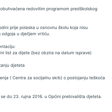
isu obuhvaćena redovitim programom predškolskog
ini prije polaska u osnovnu školu koja nisu
odgoja u dječjem vrtiću.
ntaciju:
dni list za dijete (bez obzira na datum isprave)
tanju djeteta
čenja ( Centra za socijalnu skrb) o postojanju teškoća
 do 23. rujna 2016. u Općini prebivališta djeteta.