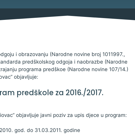
Savjetovanja s javnošću
Imovina
Procedure
Službeni glasnik
Sponzorstva i donacije
goju i obrazovanju (Narodne novine broj 1011997.,
tandarda predškolskog odgoja i naobrazbe (Narodne
 trajanju programa predškoe (Narodne novine 107/14.)
ovac” objavljuje:
Pravo na pristup informacija
gram predškole za 2016./2017.
Izjava o pristupačnosti
Pravila privatnosti
iovac” objavljuje javni poziv za upis djece u program:
2010. god. do 31.03.2011. godine