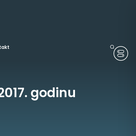
takt
2017. godinu
ruge
tura