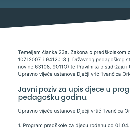
Mjesni odbor
Izbori
Savjet mladih Općine Bebrina
Načelnik
Temeljem članka 23a. Zakona o predškolskom od
10712007. i 9412013.), Državnog pedagoškog s
novine 63108, 9011O) te Pravilnika o sadržaju i
Upravno vijeće ustanove Dječji vrić “Ivančica Ori
Službene obavijesti
Javni poziv za upis djece u pro
Natječaji za udruge
pedagošku godinu.
Natječaji za zapošljavanje
Upravno vijeće ustanove Dječji vrtić “Ivančica Or
Natječaji
1. Program predškole za djecu rođenu od 01.04.
Javni pozivi