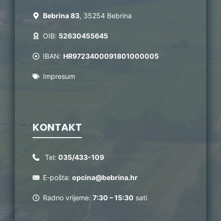
Bebrina 83
, 35254 Bebrina
OIB:
52630455645
IBAN:
HR9723400091801000005
Impresum
KONTAKT
Tel:
035/433-109
E-pošta:
opcina@bebrina.hr
Radno vrijeme:
7:30 – 15:30
sati