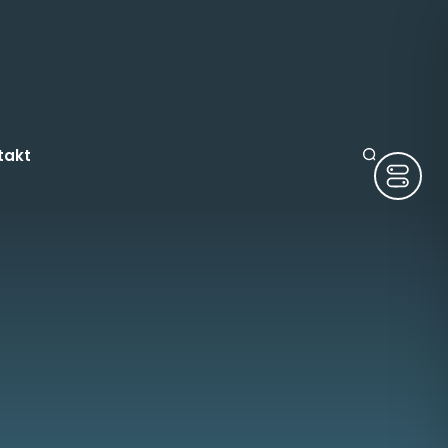
takt
ruge
tura