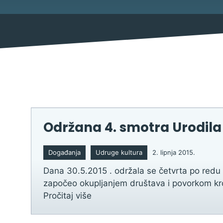
Mjesni odbor
Izbori
Savjet mladih Općine Bebrina
Načelnik
Održana 4. smotra Urodila
Službene obavijesti
Događanja
Udruge kultura
2. lipnja 2015.
Natječaji za udruge
Dana 30.5.2015 . održala se četvrta po redu 
Natječaji za zapošljavanje
započeo okupljanjem društava i povorkom kroz 
Natječaji
Pročitaj više
Javni pozivi