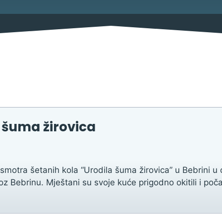
Savjetovanja s javnošću
Imovina
Procedure
Službeni glasnik
Sponzorstva i donacije
 šuma žirovica
Pravo na pristup informacija
Izjava o pristupačnosti
smotra šetanih kola “Urodila šuma žirovica” u Bebrini u
Pravila privatnosti
Bebrinu. Mještani su svoje kuće prigodno okitili i počast