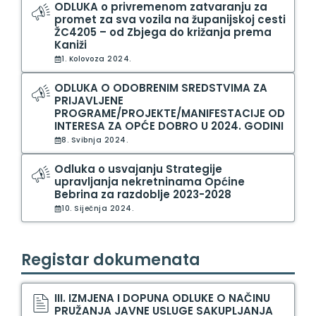
ODLUKA o privremenom zatvaranju za
promet za sva vozila na županijskoj cesti
ŽC4205 – od Zbjega do križanja prema
Kaniži
1. Kolovoza 2024.
ODLUKA O ODOBRENIM SREDSTVIMA ZA
PRIJAVLJENE
PROGRAME/PROJEKTE/MANIFESTACIJE OD
INTERESA ZA OPĆE DOBRO U 2024. GODINI
8. Svibnja 2024.
Odluka o usvajanju Strategije
upravljanja nekretninama Općine
Bebrina za razdoblje 2023-2028
10. Siječnja 2024.
Registar dokumenata
III. IZMJENA I DOPUNA ODLUKE O NAČINU
PRUŽANJA JAVNE USLUGE SAKUPLJANJA