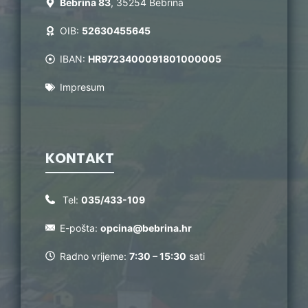
Bebrina 83
, 35254 Bebrina
OIB:
52630455645
IBAN:
HR9723400091801000005
Impresum
KONTAKT
Tel:
035/433-109
E-pošta:
opcina@bebrina.hr
Radno vrijeme:
7:30 – 15:30
sati