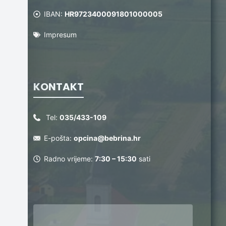
IBAN:
HR9723400091801000005
Impresum
KONTAKT
Tel:
035/433-109
E-pošta:
opcina@bebrina.hr
Radno vrijeme:
7:30 – 15:30
sati