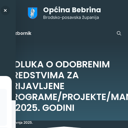
Preskoči
Općina Bebrina
na
sadržaj
Brodsko-posavska županija
Izbornik
ODLUKA O ODOBRENIM
SREDSTVIMA ZA
PRIJAVLJENE
PROGRAME/PROJEKTE/MAN
U 2025. GODINI
8. travnja 2025.