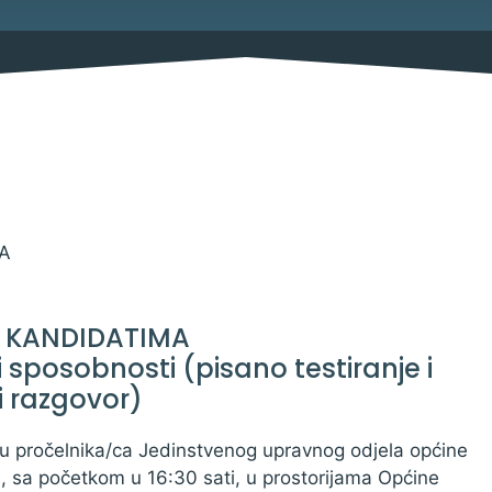
Savjetovanja s javnošću
Imovina
Procedure
Službeni glasnik
Sponzorstva i donacije
A
Pravo na pristup informacija
 KANDIDATIMA
Izjava o pristupačnosti
i sposobnosti (pisano testiranje i
Pravila privatnosti
 razgovor)
bu pročelnika/ca Jedinstvenog upravnog odjela općine
e, sa početkom u 16:30 sati, u prostorijama Općine