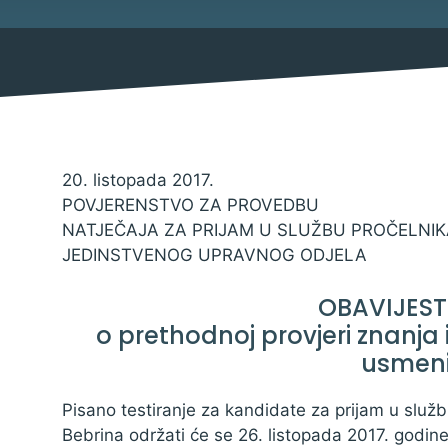
Mjesni odbor
Izbori
Savjet mladih Općine Bebrina
Načelnik
20. listopada 2017.
POVJERENSTVO ZA PROVEDBU
NATJEČAJA ZA PRIJAM U SLUŽBU PROČELNIK
JEDINSTVENOG UPRAVNOG ODJELA
Službene obavijesti
OBAVIJEST
Natječaji za udruge
o prethodnoj provjeri znanja 
Natječaji za zapošljavanje
usmeni
Natječaji
Pisano testiranje za kandidate za prijam u služ
Javni pozivi
Bebrina održati će se 26. listopada 2017. godin