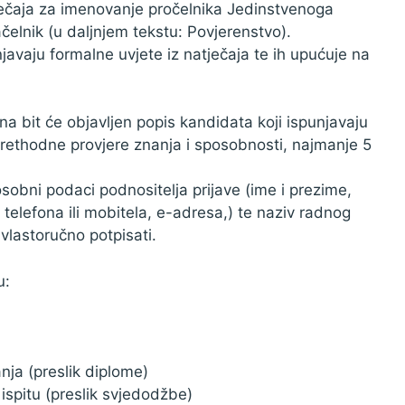
ečaja za imenovanje pročelnika Jedinstvenoga
elnik (u daljnjem tekstu: Povjerenstvo).
javaju formalne uvjete iz natječaja te ih upućuje na
na bit će objavljen popis kandidata koji ispunjavaju
prethodne provjere znanja i sposobnosti, najmanje 5
sobni podaci podnositelja prijave (ime i prezime,
telefona ili mobitela, e-adresa,) te naziv radnog
 vlastoručno potpisati.
u:
ja (preslik diplome)
pitu (preslik svjedodžbe)