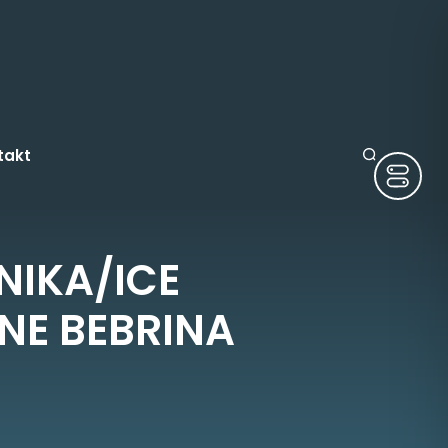
takt
NIKA/ICE
ruge
NE BEBRINA
tura