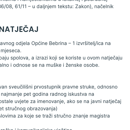
6/08, 61/11 – u daljnjem tekstu: Zakon), načelnik
 NATJEČAJ
vnog odjela Općine Bebrina – 1 izvršitelj/ica na
 mjeseca.
ju spolova, a izrazi koji se koriste u ovom natječaju
alno i odnose se na muške i ženske osobe.
van sveučilišni prvostupnik pravne struke, odnosno
a najmanje pet godina radnog iskustva na
ostale uvjete za imenovanje, ako se na javni natječaj
jet stručnog obrazovanja)
lovima za koje se traži stručno znanje magistra