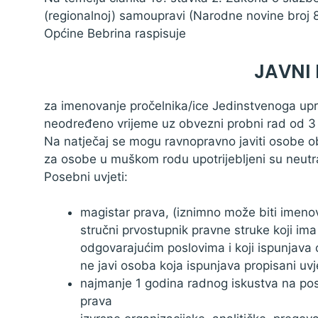
(regionalnoj) samoupravi (Narodne novine broj 8
Općine Bebrina raspisuje
JAVNI
za imenovanje pročelnika/ice Jedinstvenoga upra
neodređeno vrijeme uz obvezni probni rad od 3
Na natječaj se mogu ravnopravno javiti osobe oba
za osobe u muškom rodu upotrijebljeni su neutr
Posebni uvjeti:
magistar prava, (iznimno može biti imeno
stručni prvostupnik pravne struke koji im
odgovarajućim poslovima i koji ispunjava 
ne javi osoba koja ispunjava propisani uv
najmanje 1 godina radnog iskustva na pos
prava