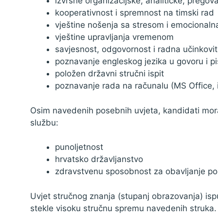
izvrsne organizacijske, analitičke, pregov
kooperativnost i spremnost na timski rad
vještine nošenja sa stresom i emocionalna
vještine upravljanja vremenom
savjesnost, odgovornost i radna učinkovit
poznavanje engleskog jezika u govoru i p
položen državni stručni ispit
poznavanje rada na računalu (MS Office, i
Osim navedenih posebnih uvjeta, kandidati moraj
službu:
punoljetnost
hrvatsko državljanstvo
zdravstvenu sposobnost za obavljanje po
Uvjet stručnog znanja (stupanj obrazovanja) isp
stekle visoku stručnu spremu navedenih struka.