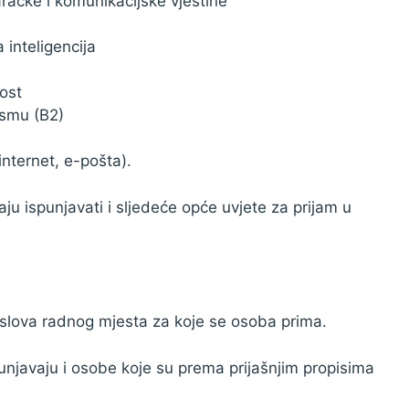
aračke i komunikacijske vještine
 inteligencija
ost
ismu (B2)
nternet, e-pošta).
u ispunjavati i sljedeće opće uvjete za prijam u
slova radnog mjesta za koje se osoba prima.
unjavaju i osobe koje su prema prijašnjim propisima