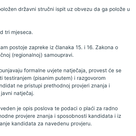
položen državni stručni ispit uz obvezu da ga polože u
d tri mjeseca.
ijam postoje zapreke iz članaka 15. i 16. Zakona o
učnoj (regionalnoj) samoupravi.
ispunjavaju formalne uvjete natječaja, provest će se
ti testiranjem (pisanim putem) i razgovorom
didat ne pristupi prethodnoj provjeri znanja i
javni natječaj.
veden je opis poslova te podaci o plaći za radno
hodne provjere znanja i sposobnosti kandidata i iz
emanje kandidata za navedenu provjeru.