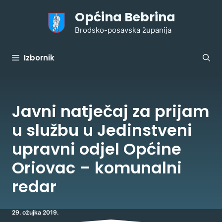
Preskoči
Općina Bebrina
na
sadržaj
Brodsko-posavska županija
Izbornik
Javni natječaj za prijam
u službu u Jedinstveni
upravni odjel Općine
Oriovac – komunalni
redar
29. ožujka 2019.