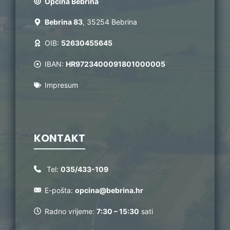
Općina Bebrina
Bebrina 83
, 35254 Bebrina
OIB:
52630455645
IBAN:
HR9723400091801000005
Impresum
KONTAKT
Tel:
035/433-109
E-pošta:
opcina@bebrina.hr
Radno vrijeme:
7:30 – 15:30
sati