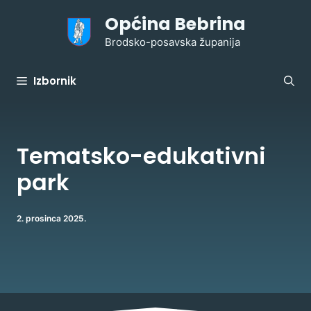
Preskoči
Općina Bebrina
na
sadržaj
Brodsko-posavska županija
Izbornik
Tematsko-edukativni
park
2. prosinca 2025.