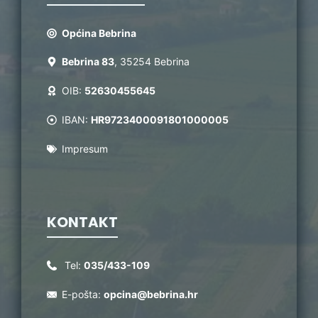
Općina Bebrina
Bebrina 83
, 35254 Bebrina
OIB:
52630455645
IBAN:
HR9723400091801000005
Impresum
KONTAKT
Tel:
035/433-109
E-pošta:
opcina@bebrina.hr