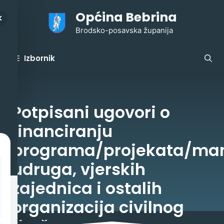
Preskoči
Općina Bebrina
na
sadržaj
Brodsko-posavska županija
Izbornik
Potpisani ugovori o
financiranju
programa/projekata/man
udruga, vjerskih
zajednica i ostalih
organizacija civilnog