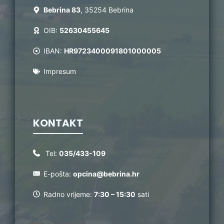
Bebrina 83
, 35254 Bebrina
OIB:
52630455645
IBAN:
HR9723400091801000005
Impresum
KONTAKT
Tel:
035/433-109
E-pošta:
opcina@bebrina.hr
Radno vrijeme:
7:30 – 15:30
sati