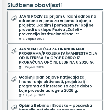
Službene obavijesti
JAVNI POZIV za prijam u radni odnos na
određeno vrijeme za vrijeme trajanja
projekta „Radim i pomažem IV“ koji se
provodi u sklopu Poziva „Zaželi –
prevencija institucionalizacije“
17. Veljače 2026.
JAVNI NATJEČAJ ZA FINANCIRANJE
PROGRAMA/PROJEKATA/MANIFESTACIJA
OD INTERESA ZA OPĆE DOBRO IZ
PRORAČUNA OPĆINE BEBRINA U 2026.G.
11. Veljače 2026.
Godišnji plan objave natječaja za
financiranje aktivnosti, projekta i/ili
programa od interesa za opće dobro
koje provode udruge u 2026.g.
16. Siječnja 2026.
Općina Bebrina i Brodsko – posavska
županija potpisale su sporazum o