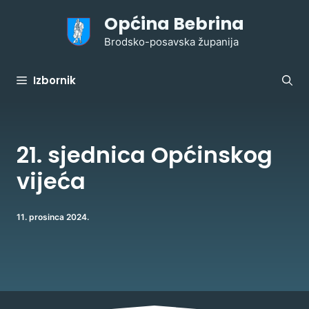
Preskoči
Općina Bebrina
na
sadržaj
Brodsko-posavska županija
Izbornik
21. sjednica Općinskog
vijeća
11. prosinca 2024.